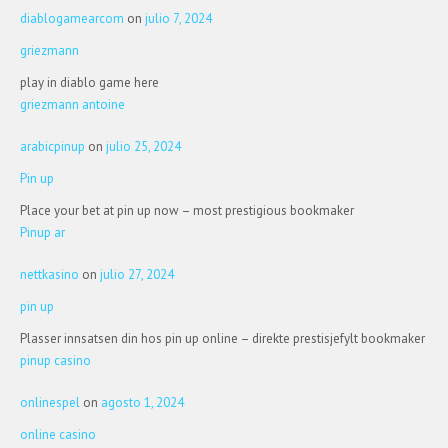
diablogamearcom
on
julio 7, 2024
griezmann
play in diablo game here
griezmann antoine
arabicpinup
on
julio 25, 2024
Pin up
Place your bet at pin up now – most prestigious bookmaker
Pinup ar
nettkasino
on
julio 27, 2024
pin up
Plasser innsatsen din hos pin up online – direkte prestisjefylt bookmaker
pinup casino
onlinespel
on
agosto 1, 2024
online casino