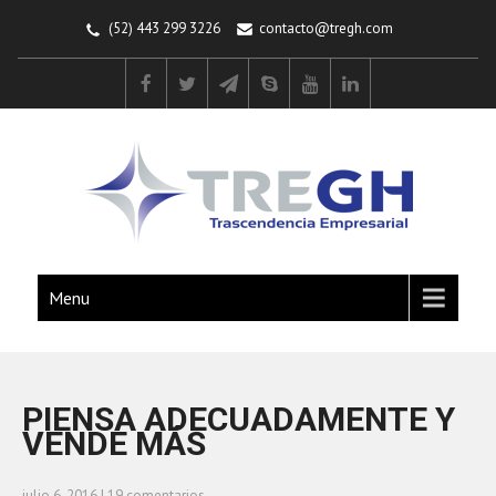
(52) 443 299 3226
contacto@tregh.com
Menu
PIENSA ADECUADAMENTE Y
VENDE MÁS
julio 6, 2016
|
19 comentarios