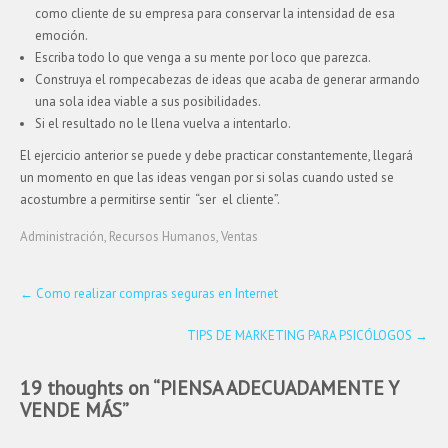
como cliente de su empresa para conservar la intensidad de esa
emoción.
Escriba todo lo que venga a su mente por loco que parezca.
Construya el rompecabezas de ideas que acaba de generar armando
una sola idea viable a sus posibilidades.
Si el resultado no le llena vuelva a intentarlo.
El ejercicio anterior se puede y debe practicar constantemente, llegará
un momento en que las ideas vengan por si solas cuando usted se
acostumbre a permitirse sentir “ser el cliente”.
Administración
,
Recursos Humanos
,
Ventas
Post
←
Como realizar compras seguras en Internet
navigation
TIPS DE MARKETING PARA PSICÓLOGOS
→
19 thoughts on “
PIENSA ADECUADAMENTE Y
VENDE MÁS
”