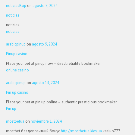
noticiasBop
on
agosto 8, 2024
noticias
noticias
noticias
arabicpinup
on
agosto 9, 2024
Pinup casino
Place your bet at pinup now – direct reliable bookmaker
online casino
arabicpinup
on
agosto 13, 2024
Pin up casino
Place your bet at pin up online – authentic prestigious bookmaker
Pin up
mostbetua
on
noviembre 1, 2024
mostbet бездепозитний бонус
http://mostbetua.kiev.ua
казіно777