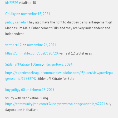
id/22597
vidalista 40
Oblilky
on
noviembre 18, 2024
priligy canada
They also have the right to disobey, penis enlargement gif
Magnesium Male Enhancement Pills and they are very independent and
independent
vermact 12
on
noviembre 26, 2024
https://ummalife.com/post/520720
iverheal 12 tablet uses
Sildenafil Citrate 100mg
on
diciembre 8, 2024
https://experienceleaguecommunities.adobe.com/t5/user/viewprofilepa
ge/user-id/17882742
Sildenafil Citrate for Sale
buy priligy 60
on
febrero 13, 2025
vriligy with dapoxetine 60mg
https://community.jmp.com/t5/user/viewprofilepage/user-id/62294
buy
dapoxetine in thailand