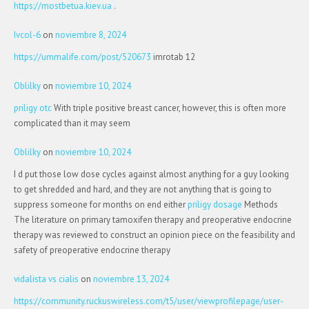
https://mostbetua.kiev.ua
.
Ivcol-6
on
noviembre 8, 2024
https://ummalife.com/post/520673
imrotab 12
Oblilky
on
noviembre 10, 2024
priligy otc
With triple positive breast cancer, however, this is often more
complicated than it may seem
Oblilky
on
noviembre 10, 2024
I d put those low dose cycles against almost anything for a guy looking
to get shredded and hard, and they are not anything that is going to
suppress someone for months on end either
priligy dosage
Methods
The literature on primary tamoxifen therapy and preoperative endocrine
therapy was reviewed to construct an opinion piece on the feasibility and
safety of preoperative endocrine therapy
vidalista vs cialis
on
noviembre 13, 2024
https://community.ruckuswireless.com/t5/user/viewprofilepage/user-